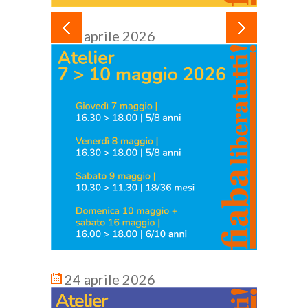
24 aprile 2026
16 ge
24 aprile 2026
10 fe