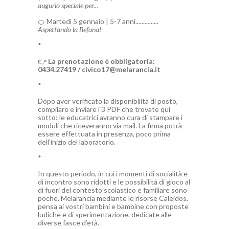
augurio speciale per...
🍊 Martedì 5 gennaio | 5-7 anni...............
Aspettando la Befana!
*
👉
La prenotazione è obbligatoria:
0434.27419 / civico17@melarancia.it
*
Dopo aver verificato la disponibilità di posto,
compilare e inviare i 3 PDF che trovate qui
sotto: le educatrici avranno cura di stampare i
moduli che riceveranno via mail. La firma potrà
essere effettuata in presenza, poco prima
dell'inizio del laboratorio.
*
In questo periodo, in cui i momenti di socialità e
di incontro sono ridotti e le possibilità di gioco al
di fuori del contesto scolastico e familiare sono
poche, Melarancia mediante le risorse Caleidos,
pensa ai vostri bambini e bambine con proposte
ludiche e di sperimentazione, dedicate alle
diverse fasce d’età.